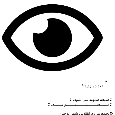
داد بازدید:5
شـهید می شود،🌷
ســـــــلــــــــیــــــم نــــــه.🌷
مردم انقلابی شهر نوجین