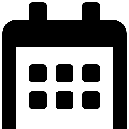
پرش
به
محتوا