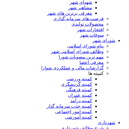
شهدای شهر
مشاهیر شهر
معرفی برترین های شهر
فرصت های سرمایه گذاری
محصولات تولیدی
افتخارات شهر
سوغات شهر
شورای شهر
پیام شورای اسلامی
وظائف شورای اسلامی شهر
مهم ترین مصوبات شورا
معرفی اعضا
گزارشات مالی و عملکردی شوارا
کمیته ها
کمیته ورزشی
کمیته گردشگری
کمیته فرهنگی
کمیته عمران
کمیته درآمد
کمیته جذب سرمایه گذار
کمیته امور اجتماعی
کمیته آموزشی
شهرداری
شرح وظائف شهرداری