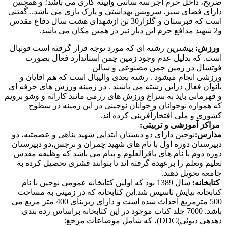
ضریح، داخل حرم آجر سه سانتی وآیینه کاری می باشد؛ و همچنین
دارای فضای سبز، سرویس بهداشتی و پارک بازی می باشد.. گفتنی
است که قبرستان و گلزار30 تن ازشهدای هشت سال دفاع مقدس
و2 شهید مدافع حرم این دیار نیز در همین مکان می باشد.
ورزش:
بیشترین رشته ای که مورد توجه قرار گرفته است فوتبال
است. که بدلیل عدم وجود زمین چمن استاندارد فعال بصورت
فوتسال در زمین چمن مصنوعی و سالن
ورزشی انجام میشود . رشته بعدی والیبال است که هم اقایان و
بانوان فعال دراین رشته می باشند . در زمینه ورزش های حرفه ای
و قهرمانی باید به سراغ ورزش های رزمی مانند کاراته و وشو برویم
که همواره نوجوانان و جوانان نوجینی در این زمینه در سطوح
کشوری و ملی افتخارآفرینی کرده اند.
مراکز آموزشی و تربیتی:
مدارس:
نوجین دارای دو دبستان ابتدایی شهید پناهی و عصمتیه، دو
دبیرستان دوره اول با نام های شهید چمران و نرجس،دو دبیرستان
دوره دوم با نام های باقرالعلوم و پیام می باشد که وظیفه مقدس
تعلیم وتعلم را برعهده گرفته اند تا بتوانند قشری تحصیل کرده به
جامعه تحویل دهند.
کتابخانه:
سال 1389 بود که اولین کتابخانه عمومی نوجین با نام
کتابخانه نیایش تاسیس شد.این کتابخانه که در زمینی به مساحت
500 مترمربع احداث شده است و دارای زیربنای 400 متر مربع می
باشد. 7000 جلد کتاب موجود در این کتابخانه براساس رده بندی
دهدهی دیوئی)DDC)، که شامل موضاعات مرجع: