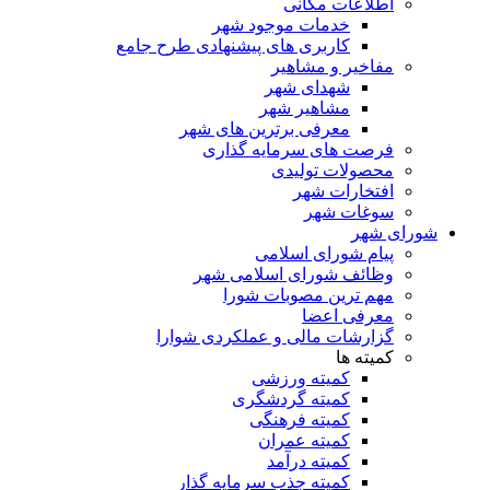
اطلاعات مکانی
خدمات موجود شهر
کاربری های پیشنهادی طرح جامع
مفاخیر و مشاهیر
شهدای شهر
مشاهیر شهر
معرفی برترین های شهر
فرصت های سرمایه گذاری
محصولات تولیدی
افتخارات شهر
سوغات شهر
شورای شهر
پیام شورای اسلامی
وظائف شورای اسلامی شهر
مهم ترین مصوبات شورا
معرفی اعضا
گزارشات مالی و عملکردی شوارا
کمیته ها
کمیته ورزشی
کمیته گردشگری
کمیته فرهنگی
کمیته عمران
کمیته درآمد
کمیته جذب سرمایه گذار