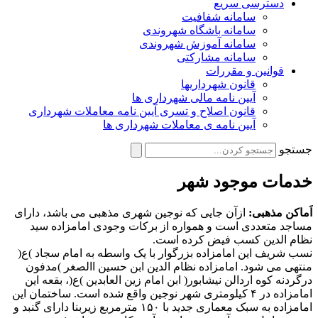
دسترسی سریع
سامانه شفافیت
سامانه باشگاه شهروندی
سامانه آموزش شهروندی
سامانه مشارکتی
قوانین و مقررات
قانون شهرداریها
آیین نامه مالی شهرداری ها
قانون اصلاح و تسری آیین نامه معاملات شهرداری
آیین نامه ی معاملات شهرداری ها
جستجو
خدمات موجود شهر
اَماکن مذهبی:
ازآن جایی که نوجین شهری مذهبی می باشد، دارای
مساجد متعددی است و همواره از برکات وجودی امامزاده سید
نظام الدین کسب فیض کرده است.
نسب شریف این امامزاده بزرگوار با یک واسطه به امام سجاد )ع(
منتهی می شود. امامزاده نظام الدین ابن حسین االصغر )مدفون
درگردنه کوه اردالن نیشابور( ابن امام زین العابدین )ع(، بقعه این
امامزاده در ۴ کیلومتری شهر نوجین واقع شده است. ساختمان این
امامزاده به سبک معماری جدید با ۱۵۰ مترمربع زیربنا دارای گنبد و