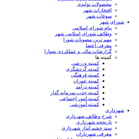
محصولات تولیدی
افتخارات شهر
سوغات شهر
شورای شهر
پیام شورای اسلامی
وظائف شورای اسلامی شهر
مهم ترین مصوبات شورا
معرفی اعضا
گزارشات مالی و عملکردی شوارا
کمیته ها
کمیته ورزشی
کمیته گردشگری
کمیته فرهنگی
کمیته عمران
کمیته درآمد
کمیته جذب سرمایه گذار
کمیته امور اجتماعی
کمیته آموزشی
شهرداری
شرح وظائف شهرداری
تاریخچه شهرداری
سند چشم انداز شهرداری
معرفی شهرداران