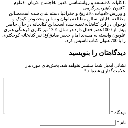
.1کلیات .2فلسفه و روانشناسی .3دین .4اجتماع .5زبان .6علوم
.7فنون .8هنر،سرگرمی
و ورزش.9ادبیات .10تاریخ و جغرافیا دسته بندی شده است.سالن
مطالعه اقایان ،سالن مطالعه بانوان و سالن مخصوص کودک و
نوجوان در این کتابخانه تعبیه شده است.این کتابخانه در حال حاضر
بیش از 1000عضو فعال دارد.در سال 1391 نیز کانون فرهنگی هنری
علویون وابسته به مسجد امام جعفر صادق)ع( نیز کتابخانه کوچکتری
را با 700عنوان کتاب تاسیس کرد.
دیدگاهتان را بنویسید
نشانی ایمیل شما منتشر نخواهد شد.
بخش‌های موردنیاز
علامت‌گذاری شده‌اند
*
دیدگاه
*
نام
*