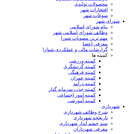
محصولات تولیدی
افتخارات شهر
سوغات شهر
شورای شهر
پیام شورای اسلامی
وظائف شورای اسلامی شهر
مهم ترین مصوبات شورا
معرفی اعضا
گزارشات مالی و عملکردی شوارا
کمیته ها
کمیته ورزشی
کمیته گردشگری
کمیته فرهنگی
کمیته عمران
کمیته درآمد
کمیته جذب سرمایه گذار
کمیته امور اجتماعی
کمیته آموزشی
شهرداری
شرح وظائف شهرداری
تاریخچه شهرداری
سند چشم انداز شهرداری
معرفی شهرداران