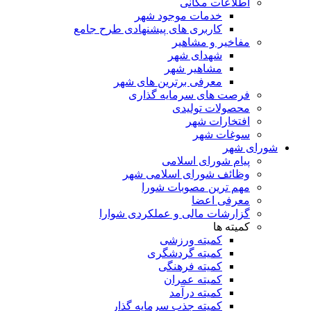
اطلاعات مکانی
خدمات موجود شهر
کاربری های پیشنهادی طرح جامع
مفاخیر و مشاهیر
شهدای شهر
مشاهیر شهر
معرفی برترین های شهر
فرصت های سرمایه گذاری
محصولات تولیدی
افتخارات شهر
سوغات شهر
شورای شهر
پیام شورای اسلامی
وظائف شورای اسلامی شهر
مهم ترین مصوبات شورا
معرفی اعضا
گزارشات مالی و عملکردی شوارا
کمیته ها
کمیته ورزشی
کمیته گردشگری
کمیته فرهنگی
کمیته عمران
کمیته درآمد
کمیته جذب سرمایه گذار