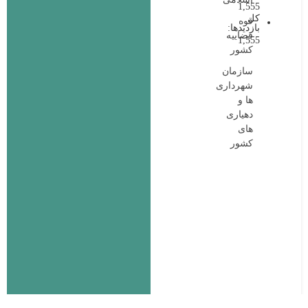
1,555
کل
قوه
بازدیدها:
قضاییه
1,555
کشور
سازمان
شهرداری
ها و
دهیاری
های
کشور