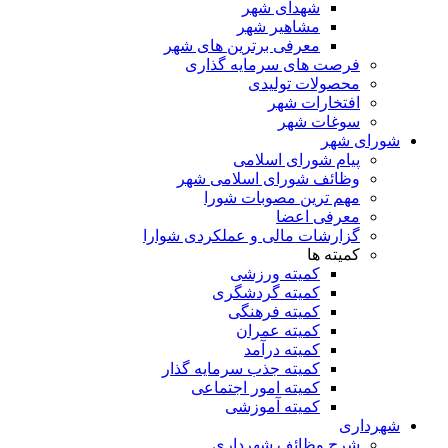
شهدای شهر
مشاهیر شهر
معرفی برترین های شهر
فرصت های سرمایه گذاری
محصولات تولیدی
افتخارات شهر
سوغات شهر
شورای شهر
پیام شورای اسلامی
وظائف شورای اسلامی شهر
مهم ترین مصوبات شورا
معرفی اعضا
گزارشات مالی و عملکردی شوارا
کمیته ها
کمیته ورزشی
کمیته گردشگری
کمیته فرهنگی
کمیته عمران
کمیته درآمد
کمیته جذب سرمایه گذار
کمیته امور اجتماعی
کمیته آموزشی
شهرداری
شرح وظائف شهرداری