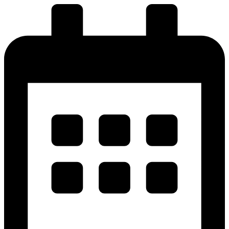
پرش
به
محتوا