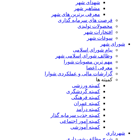
شهدای شهر
مشاهیر شهر
معرفی برترین های شهر
فرصت های سرمایه گذاری
محصولات تولیدی
افتخارات شهر
سوغات شهر
شورای شهر
پیام شورای اسلامی
وظائف شورای اسلامی شهر
مهم ترین مصوبات شورا
معرفی اعضا
گزارشات مالی و عملکردی شوارا
کمیته ها
کمیته ورزشی
کمیته گردشگری
کمیته فرهنگی
کمیته عمران
کمیته درآمد
کمیته جذب سرمایه گذار
کمیته امور اجتماعی
کمیته آموزشی
شهرداری
شرح وظائف شهرداری