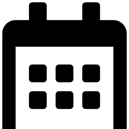
پرش
به
محتوا