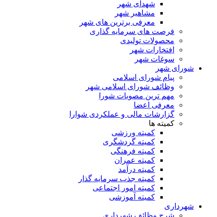
شهدای شهر
مشاهیر شهر
معرفی برترین های شهر
فرصت های سرمایه گذاری
محصولات تولیدی
افتخارات شهر
سوغات شهر
شورای شهر
پیام شورای اسلامی
وظائف شورای اسلامی شهر
مهم ترین مصوبات شورا
معرفی اعضا
گزارشات مالی و عملکردی شوارا
کمیته ها
کمیته ورزشی
کمیته گردشگری
کمیته فرهنگی
کمیته عمران
کمیته درآمد
کمیته جذب سرمایه گذار
کمیته امور اجتماعی
کمیته آموزشی
شهرداری
شرح وظائف شهرداری