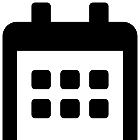
پرش
به
محتوا