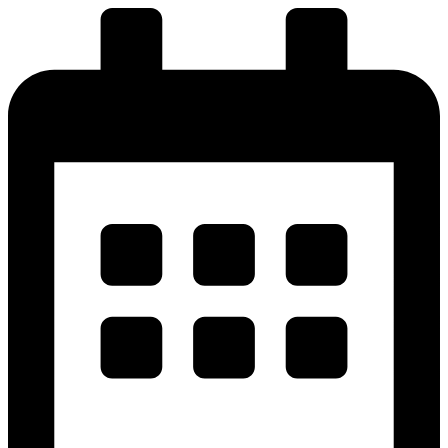
پرش
به
محتوا