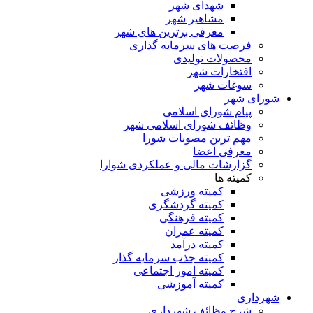
شهدای شهر
مشاهیر شهر
معرفی برترین های شهر
فرصت های سرمایه گذاری
محصولات تولیدی
افتخارات شهر
سوغات شهر
شورای شهر
پیام شورای اسلامی
وظائف شورای اسلامی شهر
مهم ترین مصوبات شورا
معرفی اعضا
گزارشات مالی و عملکردی شوارا
کمیته ها
کمیته ورزشی
کمیته گردشگری
کمیته فرهنگی
کمیته عمران
کمیته درآمد
کمیته جذب سرمایه گذار
کمیته امور اجتماعی
کمیته آموزشی
شهرداری
شرح وظائف شهرداری