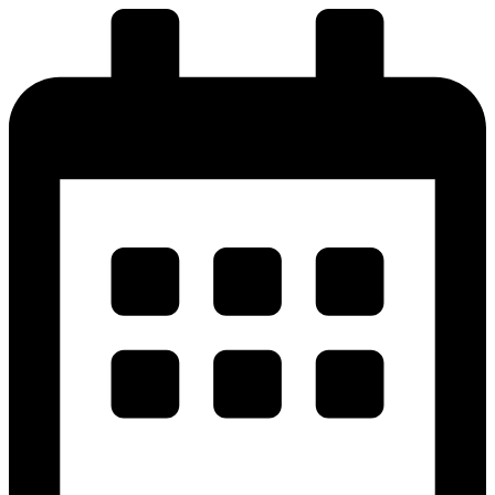
پرش
به
محتوا