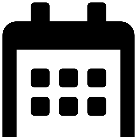
پرش
به
محتوا