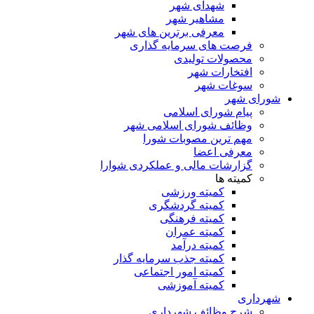
شهدای شهر
مشاهیر شهر
معرفی برترین های شهر
فرصت های سرمایه گذاری
محصولات تولیدی
افتخارات شهر
سوغات شهر
شورای شهر
پیام شورای اسلامی
وظائف شورای اسلامی شهر
مهم ترین مصوبات شورا
معرفی اعضا
گزارشات مالی و عملکردی شوارا
کمیته ها
کمیته ورزشی
کمیته گردشگری
کمیته فرهنگی
کمیته عمران
کمیته درآمد
کمیته جذب سرمایه گذار
کمیته امور اجتماعی
کمیته آموزشی
شهرداری
شرح وظائف شهرداری