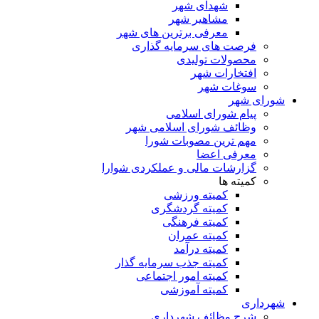
شهدای شهر
مشاهیر شهر
معرفی برترین های شهر
فرصت های سرمایه گذاری
محصولات تولیدی
افتخارات شهر
سوغات شهر
شورای شهر
پیام شورای اسلامی
وظائف شورای اسلامی شهر
مهم ترین مصوبات شورا
معرفی اعضا
گزارشات مالی و عملکردی شوارا
کمیته ها
کمیته ورزشی
کمیته گردشگری
کمیته فرهنگی
کمیته عمران
کمیته درآمد
کمیته جذب سرمایه گذار
کمیته امور اجتماعی
کمیته آموزشی
شهرداری
شرح وظائف شهرداری