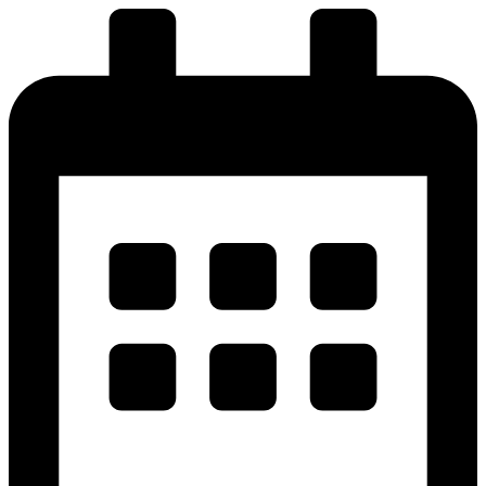
پرش
به
محتوا