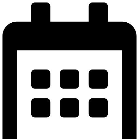
پرش
به
محتوا