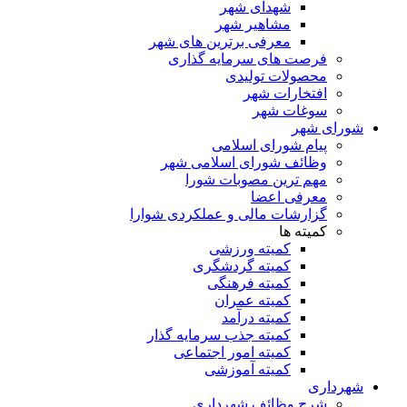
شهدای شهر
مشاهیر شهر
معرفی برترین های شهر
فرصت های سرمایه گذاری
محصولات تولیدی
افتخارات شهر
سوغات شهر
شورای شهر
پیام شورای اسلامی
وظائف شورای اسلامی شهر
مهم ترین مصوبات شورا
معرفی اعضا
گزارشات مالی و عملکردی شوارا
کمیته ها
کمیته ورزشی
کمیته گردشگری
کمیته فرهنگی
کمیته عمران
کمیته درآمد
کمیته جذب سرمایه گذار
کمیته امور اجتماعی
کمیته آموزشی
شهرداری
شرح وظائف شهرداری