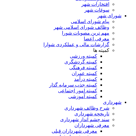
افتخارات شهر
سوغات شهر
شورای شهر
پیام شورای اسلامی
وظائف شورای اسلامی شهر
مهم ترین مصوبات شورا
معرفی اعضا
گزارشات مالی و عملکردی شوارا
کمیته ها
کمیته ورزشی
کمیته گردشگری
کمیته فرهنگی
کمیته عمران
کمیته درآمد
کمیته جذب سرمایه گذار
کمیته امور اجتماعی
کمیته آموزشی
شهرداری
شرح وظائف شهرداری
تاریخچه شهرداری
سند چشم انداز شهرداری
معرفی شهرداران
معرفی شهرداران قبلی