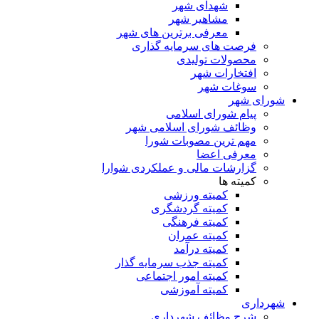
شهدای شهر
مشاهیر شهر
معرفی برترین های شهر
فرصت های سرمایه گذاری
محصولات تولیدی
افتخارات شهر
سوغات شهر
شورای شهر
پیام شورای اسلامی
وظائف شورای اسلامی شهر
مهم ترین مصوبات شورا
معرفی اعضا
گزارشات مالی و عملکردی شوارا
کمیته ها
کمیته ورزشی
کمیته گردشگری
کمیته فرهنگی
کمیته عمران
کمیته درآمد
کمیته جذب سرمایه گذار
کمیته امور اجتماعی
کمیته آموزشی
شهرداری
شرح وظائف شهرداری