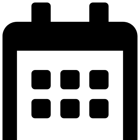
پرش
به
محتوا