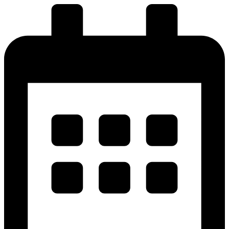
پرش
به
محتوا