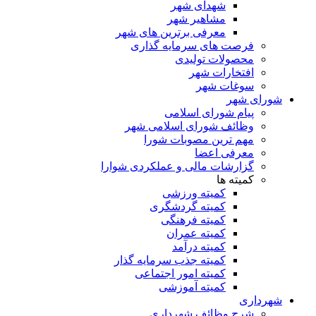
شهدای شهر
مشاهیر شهر
معرفی برترین های شهر
فرصت های سرمایه گذاری
محصولات تولیدی
افتخارات شهر
سوغات شهر
شورای شهر
پیام شورای اسلامی
وظائف شورای اسلامی شهر
مهم ترین مصوبات شورا
معرفی اعضا
گزارشات مالی و عملکردی شوارا
کمیته ها
کمیته ورزشی
کمیته گردشگری
کمیته فرهنگی
کمیته عمران
کمیته درآمد
کمیته جذب سرمایه گذار
کمیته امور اجتماعی
کمیته آموزشی
شهرداری
شرح وظائف شهرداری