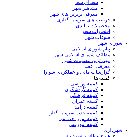
شهدای شهر
مشاهیر شهر
معرفی برترین های شهر
فرصت های سرمایه گذاری
محصولات تولیدی
افتخارات شهر
سوغات شهر
شورای شهر
پیام شورای اسلامی
وظائف شورای اسلامی شهر
مهم ترین مصوبات شورا
معرفی اعضا
گزارشات مالی و عملکردی شوارا
کمیته ها
کمیته ورزشی
کمیته گردشگری
کمیته فرهنگی
کمیته عمران
کمیته درآمد
کمیته جذب سرمایه گذار
کمیته امور اجتماعی
کمیته آموزشی
شهرداری
شرح وظائف شهرداری