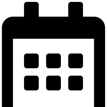
پرش
به
محتوا