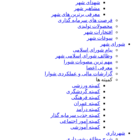
شهدای شهر
مشاهیر شهر
معرفی برترین های شهر
فرصت های سرمایه گذاری
محصولات تولیدی
افتخارات شهر
سوغات شهر
شورای شهر
پیام شورای اسلامی
وظائف شورای اسلامی شهر
مهم ترین مصوبات شورا
معرفی اعضا
گزارشات مالی و عملکردی شوارا
کمیته ها
کمیته ورزشی
کمیته گردشگری
کمیته فرهنگی
کمیته عمران
کمیته درآمد
کمیته جذب سرمایه گذار
کمیته امور اجتماعی
کمیته آموزشی
شهرداری
شرح وظائف شهرداری