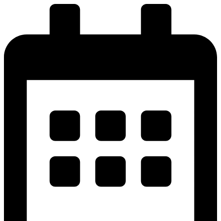
پرش
به
محتوا