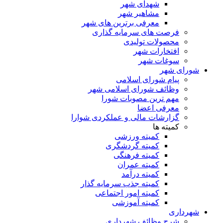
شهدای شهر
مشاهیر شهر
معرفی برترین های شهر
فرصت های سرمایه گذاری
محصولات تولیدی
افتخارات شهر
سوغات شهر
شورای شهر
پیام شورای اسلامی
وظائف شورای اسلامی شهر
مهم ترین مصوبات شورا
معرفی اعضا
گزارشات مالی و عملکردی شوارا
کمیته ها
کمیته ورزشی
کمیته گردشگری
کمیته فرهنگی
کمیته عمران
کمیته درآمد
کمیته جذب سرمایه گذار
کمیته امور اجتماعی
کمیته آموزشی
شهرداری
شرح وظائف شهرداری