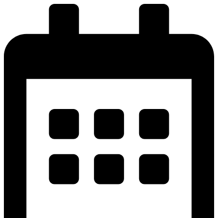
پرش
به
محتوا