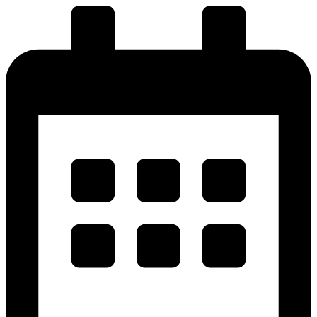
پرش
به
محتوا