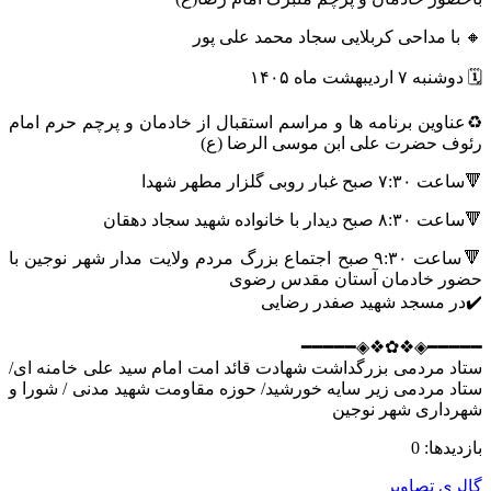
🔸 با مداحی کربلایی سجاد محمد علی پور
🗓 دوشنبه ۷ اردیبهشت ماه ۱۴۰۵
♻️عناوین برنامه ها و مراسم استقبال از خادمان و پرچم حرم امام
رئوف حضرت علی ابن موسی الرضا (ع)
🔻ساعت ۷:۳۰ صبح غبار روبی گلزار مطهر شهدا
🔻ساعت ۸:۳۰ صبح دیدار با خانواده شهید سجاد دهقان
🔻ساعت ۹:۳۰ صبح اجتماع بزرگ مردم ولایت مدار شهر نوجین با
حضور خادمان آستان مقدس رضوی
✔️در مسجد شهید صفدر رضایی
━━━━━◈❖✿❖◈━━━━━
ستاد مردمی بزرگداشت شهادت قائد امت امام سید علی خامنه ای/
ستاد مردمی زیر سایه خورشید/ حوزه مقاومت شهید مدنی / شورا و
شهرداری شهر نوجین
بازدیدها: 0
گالری تصاویر