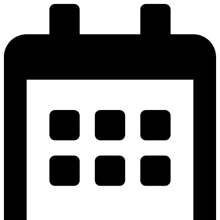
پرش
به
محتوا