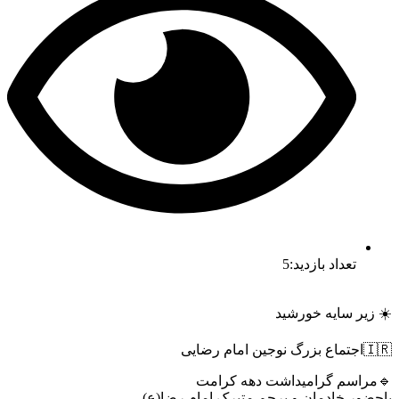
تعداد بازدید:5
☀️ زیر سایه خورشید
🇮🇷اجتماع بزرگ نوجین امام رضایی
🔹مراسم گرامیداشت دهه کرامت
باحضور خادمان و پرچم متبرک امام رضا(ع)