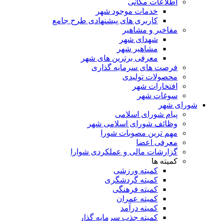
اطلاعات مکانی
خدمات موجود شهر
کاربری های پیشنهادی طرح جامع
مفاخیر و مشاهیر
شهدای شهر
مشاهیر شهر
معرفی برترین های شهر
فرصت های سرمایه گذاری
محصولات تولیدی
افتخارات شهر
سوغات شهر
شورای شهر
پیام شورای اسلامی
وظائف شورای اسلامی شهر
مهم ترین مصوبات شورا
معرفی اعضا
گزارشات مالی و عملکردی شوارا
کمیته ها
کمیته ورزشی
کمیته گردشگری
کمیته فرهنگی
کمیته عمران
کمیته درآمد
کمیته جذب سرمایه گذار