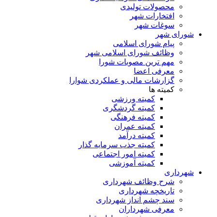
محصولات تولیدی
افتخارات شهر
سوغات شهر
شورای شهر
پیام شورای اسلامی
وظائف شورای اسلامی شهر
مهم ترین مصوبات شورا
معرفی اعضا
گزارشات مالی و عملکردی شوارا
کمیته ها
کمیته ورزشی
کمیته گردشگری
کمیته فرهنگی
کمیته عمران
کمیته درآمد
کمیته جذب سرمایه گذار
کمیته امور اجتماعی
کمیته آموزشی
شهرداری
شرح وظائف شهرداری
تاریخچه شهرداری
سند چشم انداز شهرداری
معرفی شهرداران