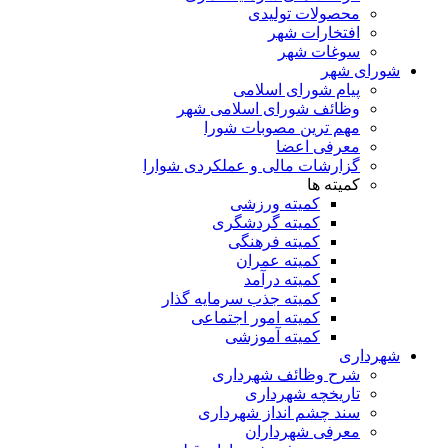
محصولات تولیدی
افتخارات شهر
سوغات شهر
شورای شهر
پیام شورای اسلامی
وظائف شورای اسلامی شهر
مهم ترین مصوبات شورا
معرفی اعضا
گزارشات مالی و عملکردی شوارا
کمیته ها
کمیته ورزشی
کمیته گردشگری
کمیته فرهنگی
کمیته عمران
کمیته درآمد
کمیته جذب سرمایه گذار
کمیته امور اجتماعی
کمیته آموزشی
شهرداری
شرح وظائف شهرداری
تاریخچه شهرداری
سند چشم انداز شهرداری
معرفی شهرداران