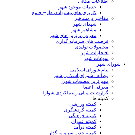
اطلاعات مکانی
خدمات موجود شهر
کاربری های پیشنهادی طرح جامع
مفاخیر و مشاهیر
شهدای شهر
مشاهیر شهر
معرفی برترین های شهر
فرصت های سرمایه گذاری
محصولات تولیدی
افتخارات شهر
سوغات شهر
شورای شهر
پیام شورای اسلامی
وظائف شورای اسلامی شهر
مهم ترین مصوبات شورا
معرفی اعضا
گزارشات مالی و عملکردی شوارا
کمیته ها
کمیته ورزشی
کمیته گردشگری
کمیته فرهنگی
کمیته عمران
کمیته درآمد
کمیته جذب سرمایه گذار