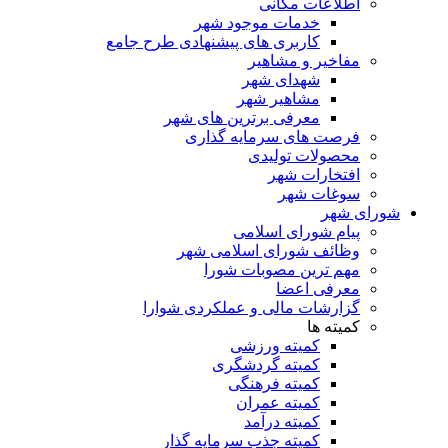
اطلاعات مکانی
خدمات موجود شهر
کاربری های پیشنهادی طرح جامع
مفاخیر و مشاهیر
شهدای شهر
مشاهیر شهر
معرفی برترین های شهر
فرصت های سرمایه گذاری
محصولات تولیدی
افتخارات شهر
سوغات شهر
شورای شهر
پیام شورای اسلامی
وظائف شورای اسلامی شهر
مهم ترین مصوبات شورا
معرفی اعضا
گزارشات مالی و عملکردی شوارا
کمیته ها
کمیته ورزشی
کمیته گردشگری
کمیته فرهنگی
کمیته عمران
کمیته درآمد
کمیته جذب سرمایه گذار