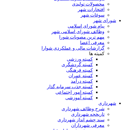
محصولات تولیدی
افتخارات شهر
سوغات شهر
شورای شهر
پیام شورای اسلامی
وظائف شورای اسلامی شهر
مهم ترین مصوبات شورا
معرفی اعضا
گزارشات مالی و عملکردی شوارا
کمیته ها
کمیته ورزشی
کمیته گردشگری
کمیته فرهنگی
کمیته عمران
کمیته درآمد
کمیته جذب سرمایه گذار
کمیته امور اجتماعی
کمیته آموزشی
شهرداری
شرح وظائف شهرداری
تاریخچه شهرداری
سند چشم انداز شهرداری
معرفی شهرداران