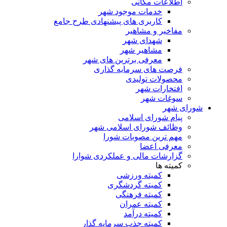
اطلاعات مکانی
خدمات موجود شهر
کاربری های پیشنهادی طرح جامع
مفاخیر و مشاهیر
شهدای شهر
مشاهیر شهر
معرفی برترین های شهر
فرصت های سرمایه گذاری
محصولات تولیدی
افتخارات شهر
سوغات شهر
شورای شهر
پیام شورای اسلامی
وظائف شورای اسلامی شهر
مهم ترین مصوبات شورا
معرفی اعضا
گزارشات مالی و عملکردی شوارا
کمیته ها
کمیته ورزشی
کمیته گردشگری
کمیته فرهنگی
کمیته عمران
کمیته درآمد
کمیته جذب سرمایه گذار