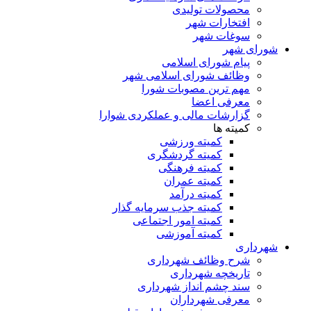
محصولات تولیدی
افتخارات شهر
سوغات شهر
شورای شهر
پیام شورای اسلامی
وظائف شورای اسلامی شهر
مهم ترین مصوبات شورا
معرفی اعضا
گزارشات مالی و عملکردی شوارا
کمیته ها
کمیته ورزشی
کمیته گردشگری
کمیته فرهنگی
کمیته عمران
کمیته درآمد
کمیته جذب سرمایه گذار
کمیته امور اجتماعی
کمیته آموزشی
شهرداری
شرح وظائف شهرداری
تاریخچه شهرداری
سند چشم انداز شهرداری
معرفی شهرداران