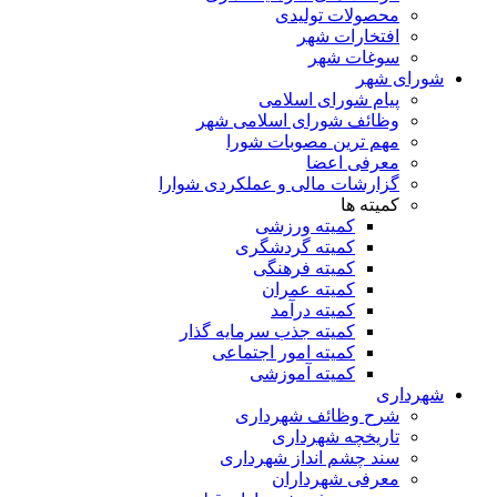
محصولات تولیدی
افتخارات شهر
سوغات شهر
شورای شهر
پیام شورای اسلامی
وظائف شورای اسلامی شهر
مهم ترین مصوبات شورا
معرفی اعضا
گزارشات مالی و عملکردی شوارا
کمیته ها
کمیته ورزشی
کمیته گردشگری
کمیته فرهنگی
کمیته عمران
کمیته درآمد
کمیته جذب سرمایه گذار
کمیته امور اجتماعی
کمیته آموزشی
شهرداری
شرح وظائف شهرداری
تاریخچه شهرداری
سند چشم انداز شهرداری
معرفی شهرداران