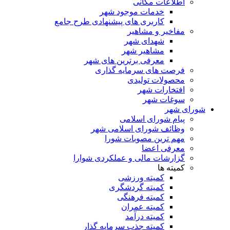
اطلاعات مکانی
خدمات موجود شهر
کاربری های پیشنهادی طرح جامع
مفاخیر و مشاهیر
شهدای شهر
مشاهیر شهر
معرفی برترین های شهر
فرصت های سرمایه گذاری
محصولات تولیدی
افتخارات شهر
سوغات شهر
شورای شهر
پیام شورای اسلامی
وظائف شورای اسلامی شهر
مهم ترین مصوبات شورا
معرفی اعضا
گزارشات مالی و عملکردی شوارا
کمیته ها
کمیته ورزشی
کمیته گردشگری
کمیته فرهنگی
کمیته عمران
کمیته درآمد
کمیته جذب سرمایه گذار