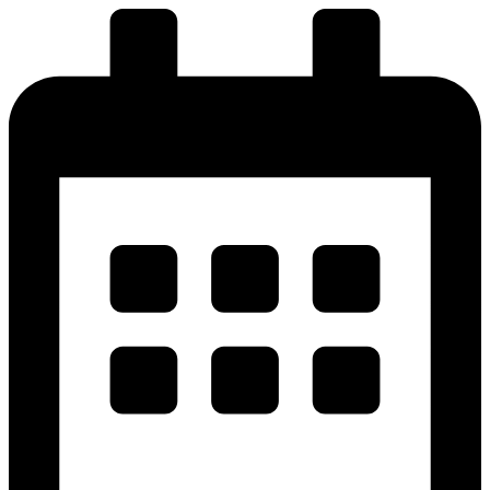
پرش
به
محتوا