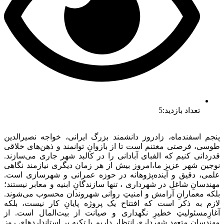
تعداد بازدید:5
پنجم اسفندماه، زادروز دانشمند بزرگ ایرانی، خواجه نصیرالدین
طوسی، فرصتی مغتنم است تا از بازوانِ توانمند و ذهن‌های خلاقی
قدردانی کنیم که الفبای آبادانی را در کالبد شهر جاری می‌سازند.
نوجین شهر عزیز ما،امروز بیش از هر زمان دیگری نیازمند نگاهی
علمی، دقیق و آینده‌پژوهانه در حوزه عمرانی و شهرسازی است.
مهندسانِ شاغل در شهرداری ، تنها سازندگانِ ابنیه و معابر نیستند؛
بلکه معمارانِ آرامش و امنیتِ روانی شهروندان محسوب می‌شوند.
لازم به ذکر است که افتتاح یک پروژه پایانِ کار نیست، بلکه
آغازِمسئولیتِ خطیرِ نگهداری و صیانت از بیت‌المال است. از
مهندسانِ متعهدِ شهرداری انتظار داریم با تکیه بر استانداردهای روز