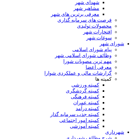
شهدای شهر
مشاهیر شهر
معرفی برترین های شهر
فرصت های سرمایه گذاری
محصولات تولیدی
افتخارات شهر
سوغات شهر
شورای شهر
پیام شورای اسلامی
وظائف شورای اسلامی شهر
مهم ترین مصوبات شورا
معرفی اعضا
گزارشات مالی و عملکردی شوارا
کمیته ها
کمیته ورزشی
کمیته گردشگری
کمیته فرهنگی
کمیته عمران
کمیته درآمد
کمیته جذب سرمایه گذار
کمیته امور اجتماعی
کمیته آموزشی
شهرداری
شرح وظائف شهرداری