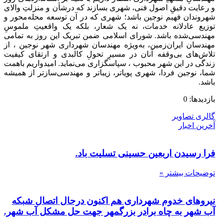
و رعایت دقیقِ اصول فنی، شهری بسازند که درشأن و منزلتِ والای
شهروندان فهیم نوجین باشد؛ شهری که در آن توسعه محله‌محور و
توزیع عادلانه خدمات، نه یک شعار، بلکه یک واقعیتِ ملموسِ
مهندسی‌شده باشد. شورای اسلامی ضمن تبریک این روز به تمامی
مهندسان ایران‌زمین، به‌ویژه مهندسان شهرداری شهر نوجین ، از
تلاش‌های بی‌وقفه آنان در مسیرِ تحولِ کالبدی و ارتقای کیفیت
زندگی در این شهر محبوب ، سپاسگزاری می‌نماید. امیدواریم باهمت
شما، نوجین فردا، شهری پویاتر، زیباتر و مهندسی‌سازتر از همیشه
باشد.
بازدیدها: 0
گالری تصاویر
آخرین اخبار
فرا رسیدن اربعین حسینی تسلیت باد.
توضیحات بیشتر »
نیروهای خدوم شهرداری هم اکنون درحال اتصال شبکه
آب شهر به چاه برادر بزرگمهر جهت حل مشکل آب شهر.