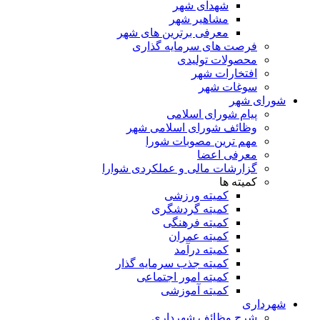
شهدای شهر
مشاهیر شهر
معرفی برترین های شهر
فرصت های سرمایه گذاری
محصولات تولیدی
افتخارات شهر
سوغات شهر
شورای شهر
پیام شورای اسلامی
وظائف شورای اسلامی شهر
مهم ترین مصوبات شورا
معرفی اعضا
گزارشات مالی و عملکردی شوارا
کمیته ها
کمیته ورزشی
کمیته گردشگری
کمیته فرهنگی
کمیته عمران
کمیته درآمد
کمیته جذب سرمایه گذار
کمیته امور اجتماعی
کمیته آموزشی
شهرداری
شرح وظائف شهرداری