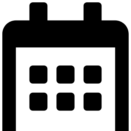
پرش
به
محتوا