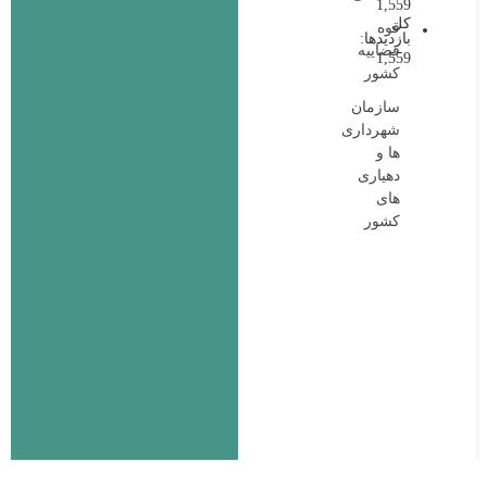
1,559
کل
قوه
بازدیدها:
قضاییه
1,559
کشور
سازمان
شهرداری
ها و
دهیاری
های
کشور