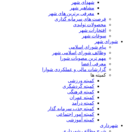
شهدای شهر
مشاهیر شهر
معرفی برترین های شهر
فرصت های سرمایه گذاری
محصولات تولیدی
افتخارات شهر
سوغات شهر
شورای شهر
پیام شورای اسلامی
وظائف شورای اسلامی شهر
مهم ترین مصوبات شورا
معرفی اعضا
گزارشات مالی و عملکردی شوارا
کمیته ها
کمیته ورزشی
کمیته گردشگری
کمیته فرهنگی
کمیته عمران
کمیته درآمد
کمیته جذب سرمایه گذار
کمیته امور اجتماعی
کمیته آموزشی
شهرداری
شرح وظائف شهرداری