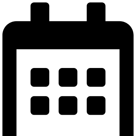
پرش
به
محتوا