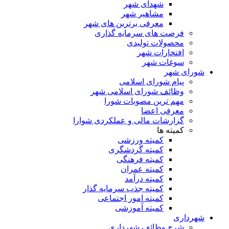
شهدای شهر
مشاهیر شهر
معرفی برترین های شهر
فرصت های سرمایه گذاری
محصولات تولیدی
افتخارات شهر
سوغات شهر
شورای شهر
پیام شورای اسلامی
وظائف شورای اسلامی شهر
مهم ترین مصوبات شورا
معرفی اعضا
گزارشات مالی و عملکردی شوارا
کمیته ها
کمیته ورزشی
کمیته گردشگری
کمیته فرهنگی
کمیته عمران
کمیته درآمد
کمیته جذب سرمایه گذار
کمیته امور اجتماعی
کمیته آموزشی
شهرداری
شرح وظائف شهرداری