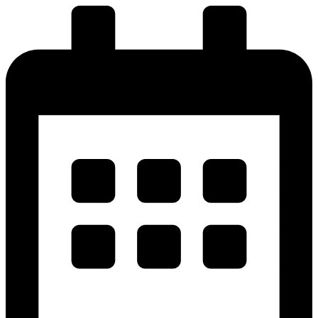
پرش
به
محتوا