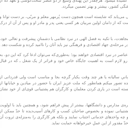
تی کشیده میشود. هرچقدر این پهنه‌ی وسیع از دو عنصر سخت‌کوشی و تعهّد که از
فتگی کشور، بیشتر و بهتر تضمین میگردد.
گاهی می‌یابد که شایسته است همچون دست پُرمهر معلم و مربّی، بر دست توانا و
ست که از دامان اولین مربیان هر کسی یعنی پدر و مادر او و پس از آن از درک
هدت، با تکیه به فضل الهی در نبرد نظامی با دشمنانِ پیشرفت و تعالی خود،
 مرحله‌ی جهاد اقتصادی و فرهنگی نیز باید آنان را ناامید کرده و شکست دهد.
اصر در نبرد اقتصادی خواهند بود؛ به‌طوری‌که می‌توان ادعا کرد که این دو، به
رو لازم است به اهمیت جایگاه خاص خود و فراتر از یک شغل ـ که در قبال
بانیِ سالیانه یا هر چند وقت یکبار گرچه بجا و مناسب است ولی قدردانی از
نده تصور میکنم همانطور که ملت عزیز ایران با حضور در میادین و خیابانها از
سته است در یاری کردن معلمان و کارگران هم پشتیبانی قوی‌ای از خود نشان
اره‌ی مدارس و دانشگاهها، بیشتر از پیش فراهم شود، و همچنین باید با اولویت
شتیبانی نموده و بخصوص صاحبان کسب و کارهای آسیب‌دیده تا حدّ ممکن از
 چه واحدهای خدماتی اجتناب نمایند و بلکه هر کارگری را به‌‌منزله‌ی ثروت آن
دّ مقدور از این عملِ خیرخواهانه حمایت نماید.