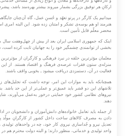
و کارگاهها و کارخانه‌ها و معادن و انواع زیادی از مشاغل خدما
ارکانِ هر توفیق بزرگی بشمار میروند بیشتر بهره‌مند باشد، پیشر
میدانیم یک کارگر در پرتو تعهّد و حُسنِ عمل، گاه آن‌چنان جای
هنرمند او هم بوسه‌ی تشکر و امتنان زده شود. این البته امری ا
محضر معلّم قابل تأمین است.
اینک که جمهوری اسلامی ایران بعد از بیش از چهل‌وهفت سال مجا
بخشی از توانمندی چشمگیر خود را به جهانیان ثابت کرده است، در
معلمان مؤثرترین حلقه در نبرد فرهنگی و کارگران از مؤثرترین عن
منزله‌ی ستون فقرات عرصه‌ی فرهنگ و اقتصاد هستند. از این 
فعالیت در آن، دستمزدی دریافت میشود ـ بخوبی واقف باشند.
همچنانکه باید به موازات این امر، توجه داشت که تجلیل‌های ز
تلاشهای این دو قشر باید عمیق‌تر و عملی‌تر از این حد باشد. ب
نیروهای نظامی کشور خود حمایتی درخور به‌عمل می‌آورند، شای
دهند.
از جمله باید تعامل خانواده‌های دانش‌آموزان و دانشجویان در اد
دادن به مصرف کالاهای ساخت داخل کشور از کارگرانِ مولّد پ
تعدیل نیرو و جُداسازی نیروی کار خود، چه در واحدهای تولیدی و
واحد تولیدی و خدماتی، منظور دارند؛ و البته دولت محترم هم در ح