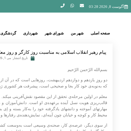
آگوست 8, 2026 03:28
صفحه اصلی
شهر من
شورای شهر
شهرداری
گردشگری
پیام رهبر انقلاب اسلامی به مناسبت روز کارگر و روز معل
تاریخ انتشار:
می 1, 2026
بسم‌الله الرّحمن الرّحیم
دو روزِ یازدهم و دوازدهم اردیبهشت، روزهایی است که در آن از م
که به‌نوبه‌ی خود کار بجا و صحیحی است، پیشرفت هر کشوری رَه
معلم در اولین مرحله‌ی تحقق از این مقصود نقش‌آفرینی میکن
قالب‌ریزی هویت نسل آینده برعهده‌ی او است. دانش‌آموزان و دا
مهارتهای آموخته و دانشهای یادگرفته خود را به‌کار بسته و اِی ب
محیط کار و کوچه و خیابان چون آینه‌ای، نمایش‌دهنده‌ی رفتارها و
از سوی دیگر، عرصه‌ی کار، صحنه‌ی وسیعی است به‌وسعت کشور ک