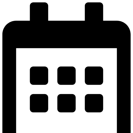
پرش
به
محتوا