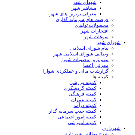
شهدای شهر
مشاهیر شهر
معرفی برترین های شهر
فرصت های سرمایه گذاری
محصولات تولیدی
افتخارات شهر
سوغات شهر
شورای شهر
پیام شورای اسلامی
وظائف شورای اسلامی شهر
مهم ترین مصوبات شورا
معرفی اعضا
گزارشات مالی و عملکردی شوارا
کمیته ها
کمیته ورزشی
کمیته گردشگری
کمیته فرهنگی
کمیته عمران
کمیته درآمد
کمیته جذب سرمایه گذار
کمیته امور اجتماعی
کمیته آموزشی
شهرداری
شرح وظائف شهرداری