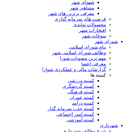
شهدای شهر
مشاهیر شهر
معرفی برترین های شهر
فرصت های سرمایه گذاری
محصولات تولیدی
افتخارات شهر
سوغات شهر
شورای شهر
پیام شورای اسلامی
وظائف شورای اسلامی شهر
مهم ترین مصوبات شورا
معرفی اعضا
گزارشات مالی و عملکردی شوارا
کمیته ها
کمیته ورزشی
کمیته گردشگری
کمیته فرهنگی
کمیته عمران
کمیته درآمد
کمیته جذب سرمایه گذار
کمیته امور اجتماعی
کمیته آموزشی
شهرداری
شرح وظائف شهرداری