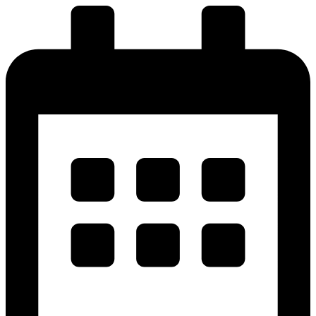
پرش
به
محتوا