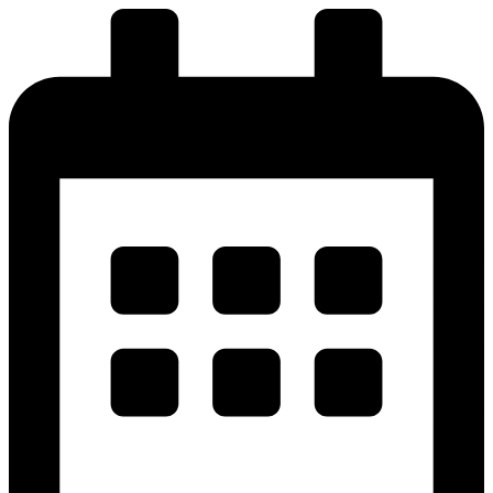
پرش
به
محتوا